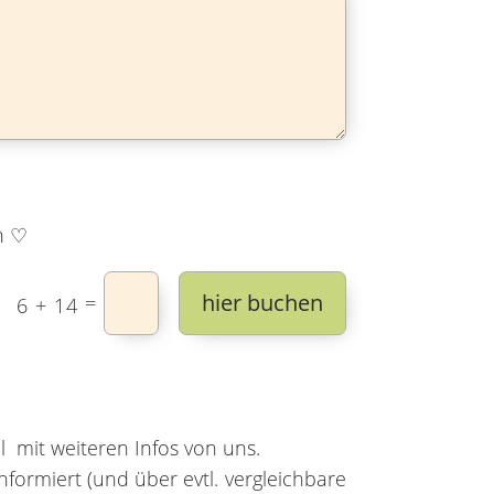
n ♡
hier buchen
=
6 + 14
 mit weiteren Infos von uns.
ormiert (und über evtl. vergleichbare